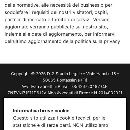
delle normative, alle necessità del business o per
soddisfare i requisiti dei nostri visitatori, ospiti,
partner di mercato e fornitori di servizi. Versioni
aggiornate verranno pubblicate sul nostro sito,
insieme alle date di aggiornamento, per informarvi
dell’ultimo aggiornamento della politica sulla privacy
Copyright © 2026 D. Z Studio Legale – Viale Hanoi n.18 –
50065 Pontassieve (FI)
Avv. Ivan Zanettini P.Iva IT05426720487 C.F.
ZNTVNI71E11D612V Albo Avvocati di Firenze N 2014002021
Avv. Laura Di Mario P.iva IT05759560484 C.F
DMRLRA75R59G148B Albo Avvocati di Firenze N 2014000650
Informativa breve cookie
Questo sito utilizza i cookie tecnici, per le
statistiche e di terze parti. NON utilizziamo