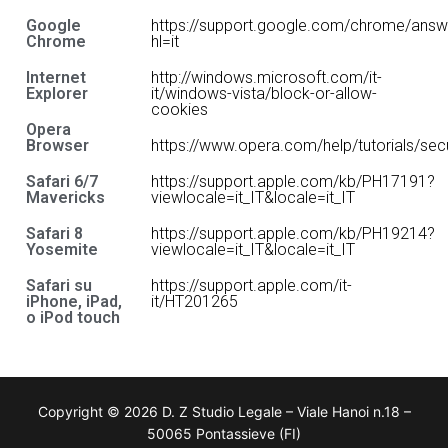
Google
https://support.google.com/chrome/ans
Chrome
hl=it
Internet
http://windows.microsoft.com/it-
Explorer
it/windows-vista/block-or-allow-
cookies
Opera
Browser
https://www.opera.com/help/tutorials/secu
Safari 6/7
https://support.apple.com/kb/PH17191?
Mavericks
viewlocale=it_IT&locale=it_IT
Safari 8
https://support.apple.com/kb/PH19214?
Yosemite
viewlocale=it_IT&locale=it_IT
Safari su
https://support.apple.com/it-
iPhone, iPad,
it/HT201265
o iPod touch
Copyright © 2026 D. Z Studio Legale – Viale Hanoi n.18 –
50065 Pontassieve (FI)