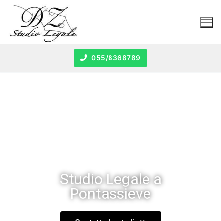
055/8368789
Studio Legale a
Pontassieve